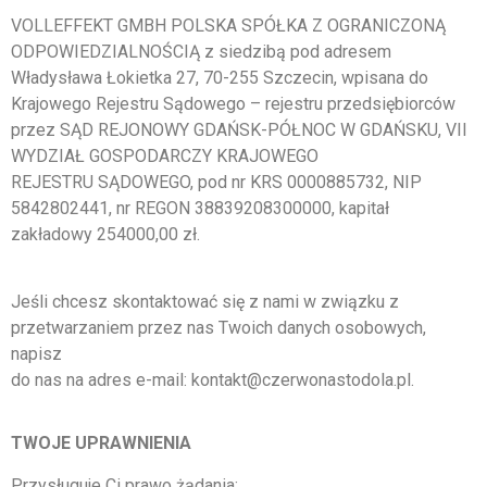
VOLLEFFEKT GMBH POLSKA SPÓŁKA Z OGRANICZONĄ
ODPOWIEDZIALNOŚCIĄ z siedzibą pod adresem
Władysława Łokietka 27, 70-255 Szczecin, wpisana do
Krajowego Rejestru Sądowego – rejestru przedsiębiorców
przez SĄD REJONOWY GDAŃSK-PÓŁNOC W GDAŃSKU, VII
WYDZIAŁ GOSPODARCZY KRAJOWEGO
REJESTRU SĄDOWEGO, pod nr KRS 0000885732, NIP
5842802441, nr REGON 38839208300000, kapitał
zakładowy 254000,00 zł.
Jeśli chcesz skontaktować się z nami w związku z
przetwarzaniem przez nas Twoich danych osobowych,
napisz
do nas na adres e-mail: kontakt@czerwonastodola.pl.
TWOJE UPRAWNIENIA
Przysługuje Ci prawo żądania: